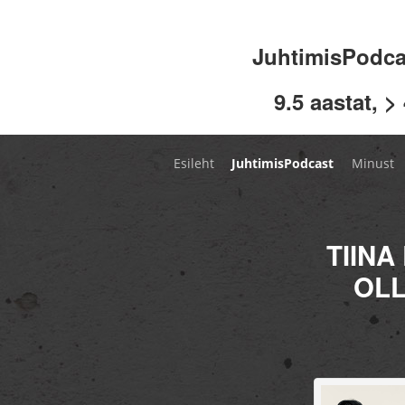
JuhtimisPodc
9.5 aastat, >
Esileht
JuhtimisPodcast
Minust
TIINA
OLL