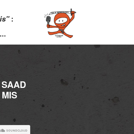
lis"
:
..
S SAAD
 MIS