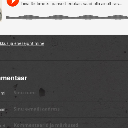
kkus ja enesejuhtimine
mmentaar
imi
ail
eri