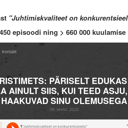
ast
"Juhtimiskvaliteet on konkurentsiee
 450 episoodi ning > 660 000 kuulamise .
Kontakt
 RISTIMETS: PÄRISELT EDUKA
A AINULT SIIS, KUI TEED ASJU,
HAAKUVAD SINU OLEMUSEGA
08. veebr, 2020