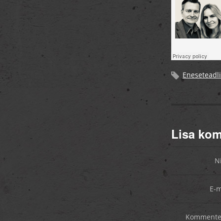
Eneseteadli
Lisa ko
N
E-m
Kommente