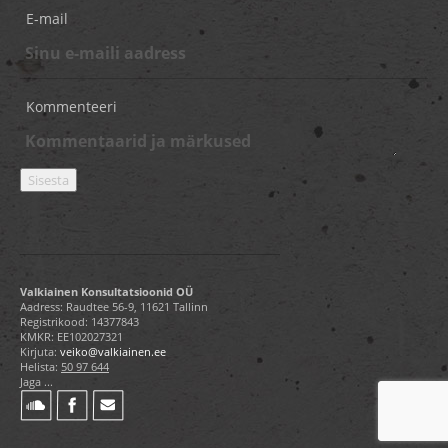
E-mail
Kommenteeri
Valkiainen Konsultatsioonid OÜ
Aadress: Raudtee 56-9, 11621 Tallinn
Registrikood: 14377843
KMKR: EE102027321
Kirjuta:
veiko@valkiainen.ee
Helista:
50 97 644
Jaga ...