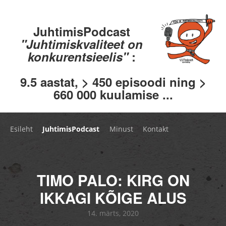
JuhtimisPodcast
"Juhtimiskvaliteet on
konkurentsieelis"
:
9.5 aastat, > 450 episoodi ning >
660 000 kuulamise ...
Esileht
JuhtimisPodcast
Minust
Kontakt
TIMO PALO: KIRG ON
IKKAGI KÕIGE ALUS
14. märts, 2020