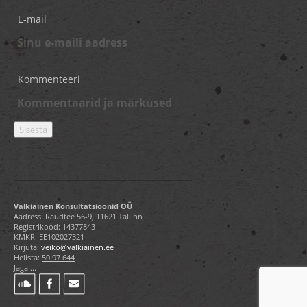
E-mail
Kommenteeri
Valkiainen Konsultatsioonid OÜ
Aadress: Raudtee 56-9, 11621 Tallinn
Registrikood: 14377843
KMKR: EE102027321
Kirjuta:
veiko@valkiainen.ee
Helista:
50 97 644
Jaga ...