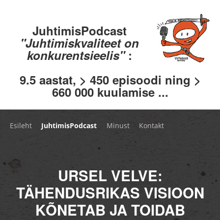
JuhtimisPodcast
"Juhtimiskvaliteet on
konkurentsieelis"
:
9.5 aastat, > 450 episoodi ning >
660 000 kuulamise ...
Esileht
JuhtimisPodcast
Minust
Kontakt
URSEL VELVE:
TÄHENDUSRIKAS VISIOON
KÕNETAB JA TOIDAB