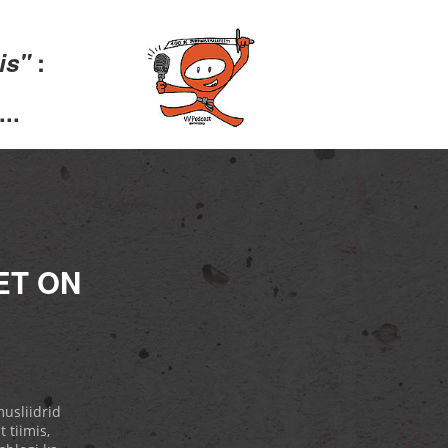
lis"
:
..
ET ON
usliidrid
 tiimis,