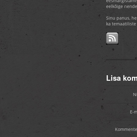
eesmärgistamis
eelkõige nend
Sinu panus, hea
ka temaatilist
Lisa ko
N
E-m
Kommente