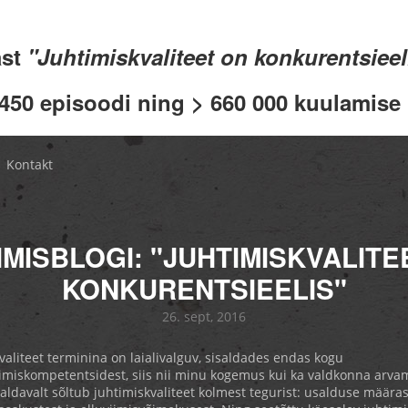
ast
"Juhtimiskvaliteet on konkurentsiee
 450 episoodi ning > 660 000 kuulamise .
Kontakt
IMISBLOGI: "JUHTIMISKVALITE
KONKURENTSIEELIS"
26. sept, 2016
valiteet terminina on laialivalguv, sisaldades endas kogu
miskompetentsidest, siis nii minu kogemus kui ka valdkonna arvam
valdavalt sõltub juhtimiskvaliteet kolmest tegurist: usalduse määrast