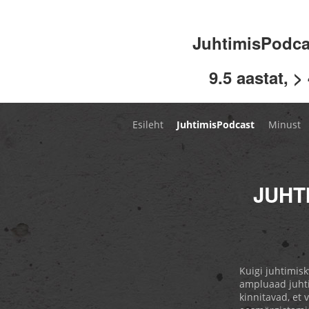
JuhtimisPodc
9.5 aastat, >
Esileht
JuhtimisPodcast
Minust
JUHT
Kuigi juhtimisk
ampluaad juhti
kinnitavad, et 