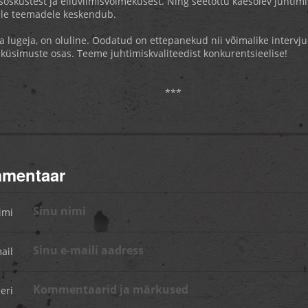
oskustest ja elluviimisvõimekusest. Ning seetõttu käesolev juhtimi
ele teemadele keskendub.
 lugeja, on oluline. Oodatud on ettepanekud nii võimalike intervju
e küsimuste osas. Teeme juhtimiskvaliteedist konkurentsieelise!
***
mmentaar
imi
ail
eri