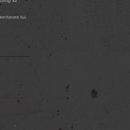
sblogi ka
eeritavate kui