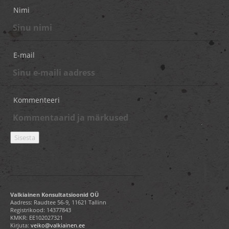
Nimi
E-mail
Kommenteeri
Valkiainen Konsultatsioonid OÜ
Aadress: Raudtee 56-9, 11621 Tallinn
Registrikood: 14377843
KMKR: EE102027321
Kirjuta:
veiko@valkiainen.ee