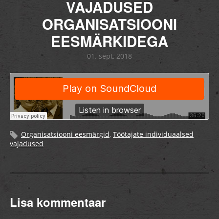
VAJADUSED
ORGANISATSIOONI
EESMÄRKIDEGA
01. sept, 2018
Organisatsiooni eesmärgid
,
Töötajate individuaalsed
vajadused
Lisa kommentaar