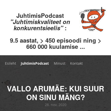
JuhtimisPodcast
"Juhtimiskvaliteet on
konkurentsieelis"
:
9.5 aastat, > 450 episoodi ning >
660 000 kuulamise ...
Esileht
JuhtimisPodcast
Minust
Kontakt
VALLO ARUMÄE: KUI SUUR
ON SINU MÄNG?
28. nov, 2020