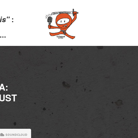
lis"
:
..
A:
UUST