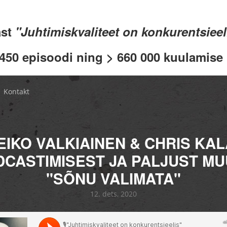
ast
"Juhtimiskvaliteet on konkurentsiee
 450 episoodi ning > 660 000 kuulamise .
Kontakt
EIKO VALKIAINEN & CHRIS KAL
CASTIMISEST JA PALJUST M
"SÕNU VALIMATA"
12. dets, 2020