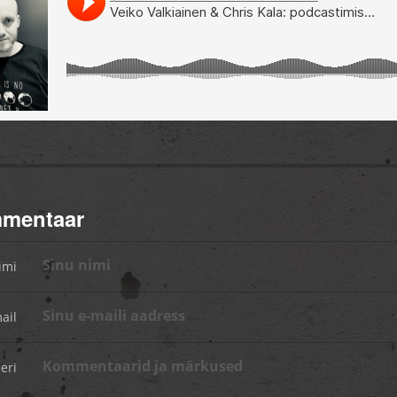
mmentaar
imi
ail
eri