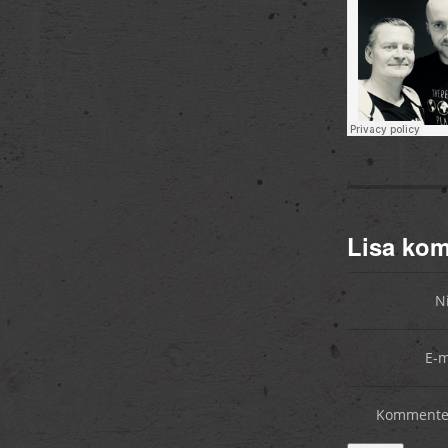
Lisa ko
N
E-m
Kommente