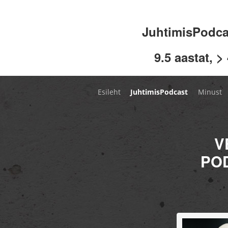
JuhtimisPodc
9.5 aastat, >
Esileht
JuhtimisPodcast
Minust
V
POD