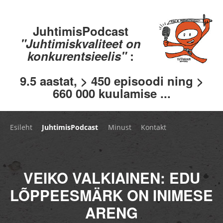
JuhtimisPodcast
"Juhtimiskvaliteet on
konkurentsieelis"
:
9.5 aastat, > 450 episoodi ning >
660 000 kuulamise ...
Esileht
JuhtimisPodcast
Minust
Kontakt
VEIKO VALKIAINEN: EDU
LÕPPEESMÄRK ON INIMESE
ARENG