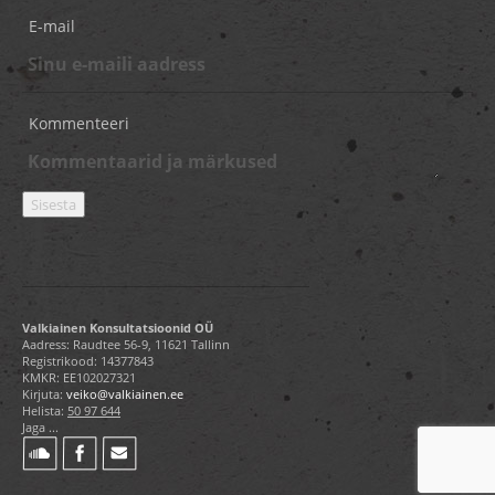
E-mail
Kommenteeri
Valkiainen Konsultatsioonid OÜ
Aadress: Raudtee 56-9, 11621 Tallinn
Registrikood: 14377843
KMKR: EE102027321
Kirjuta:
veiko@valkiainen.ee
Helista:
50 97 644
Jaga ...