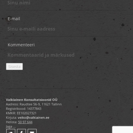
E-mail
Kommenteeri
Valkiainen Konsultatsioonid OÜ
Aadress: Raudtee 56-9, 11621 Tallinn
Registrikood: 14377843
KMKR: EE102027321
Kirjuta:
veiko@valkiainen.ee
Helista:
50 97 644
Jaga ...