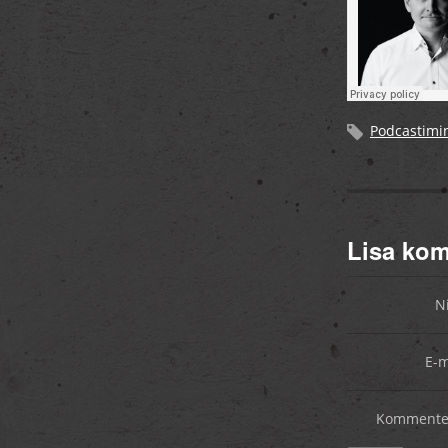
Podcastimi
Lisa ko
N
E-m
Kommente