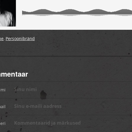
ne
,
Persoonibränd
mmentaar
imi
ail
eri