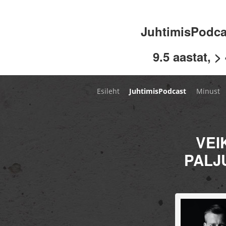
JuhtimisPodc
9.5 aastat, >
Esileht
JuhtimisPodcast
Minust
VEI
PALJ