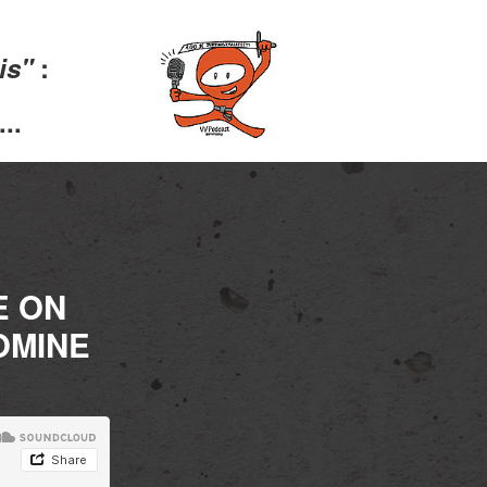
lis"
:
..
E ON
OMINE