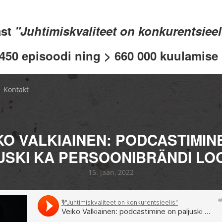
ast
"Juhtimiskvaliteet on konkurentsiee
 450 episoodi ning > 660 000 kuulamise .
Kontakt
KO VALKIAINEN: PODCASTIMIN
USKI KA PERSOONIBRÄNDI LO
15. jaan, 2022